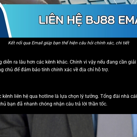
Kết nối qua Email giúp bạn thể hiện câu hỏi chính xác, chi tiết
 diễn ra lâu hơn các kênh khác. Chính vì vậy nếu đang cần giải
ang chủ để đảm bảo tính chính xác về địa chỉ hỗ trợ.
 kênh liên hệ qua hotline là lựa chọn lý tưởng. Tổng đài nhà cá
 chủ bạn đã nhanh chóng nhận câu trả lời thần tốc.