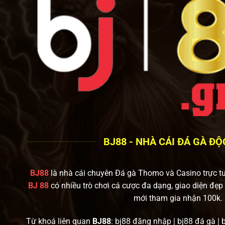
BJ88 - NHÀ CÁI ĐÁ GÀ ĐỘ
BJ88
là nhà cái chuyên Đá gà Thomo và Casino trực tu
BJ 88
có nhiều trò chơi cá cược đa dạng, giao diện đẹp m
mới tham gia nhận 100k.
Từ khoá liên quan
BJ88
:
bj88 đăng nhập |
bj88 đá gà |
b