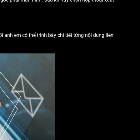
i anh em có thể trình bày chi tiết từng nội dung liên