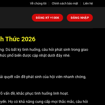
Về chúng tôi
Chính sách bảo mật
Liên hệ
ĐĂNG KÝ +100K
ĐĂNG NHẬP
nh Thức 2026
ng. Dù bất kỳ tình huống, câu hỏi phát sinh trong giao
thức phổ biến được cập nhật dưới đây nhé.
ải quyết vấn đề phát sinh của hội viên nhanh chóng,
 rõ vấn đề, khắc phục tình huống linh hoạt.
tuyến. Họ có khả năng cung cấp mọi thắc mắc, câu hỏi