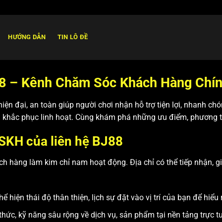
HƯỚNG DẪN
TIN LÔ ĐỀ
8 – Kênh Chăm Sóc Khách Hàng Chí
iện đại, an toàn giúp người chơi nhận hỗ trợ tiện lợi, nhanh chó
ch khắc phục linh hoạt. Cùng khám phá những ưu điểm, phương 
CSKH của liên hệ BJ88
ch hàng làm kim chỉ nam hoạt động. Địa chỉ có thể tiếp nhận, gi
ể hiện thái độ thân thiện, lịch sự đặt vào vị trí của bạn để hiểu
thức, kỹ năng sâu rộng về dịch vụ, sản phẩm tại nền tảng trực 