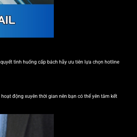
 quyết tình huống cấp bách hãy ưu tiên lựa chọn hotline
i hoạt động xuyên thời gian nên bạn có thể yên tâm kết