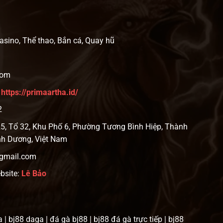
Casino, Thể thao, Bắn cá, Quay hũ
com
:
https://primaartha.id/
2
5, Tổ 32, Khu Phố 6, Phường Tương Bình Hiệp, Thành
nh Dương, Việt Nam
gmail.com
bsite:
Lê Bảo
 bj88 daga | đá gà bj88 | bj88 đá gà trực tiếp | bj88