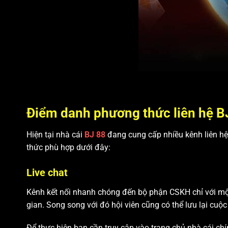
Điểm danh phương thức liên hệ B
Hiện tại nhà cái
BJ 88
đang cung cấp nhiều kênh liên hệ 
thức phù hợp dưới đây:
Live chat
Kênh kết nối nhanh chóng đến bộ phận CSKH chỉ với một l
gian. Song song với đó hội viên cũng có thể lưu lại cu
Để thực hiện bạn cần truy cập vào trang chủ nhà cái ch