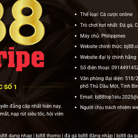
Thể loại: Cá cược online
Trò chơi hot nhất: Đá gà, 
Máy chủ: Philippines
Website chính thức: bj88.
Website đại lý chính hãng
Số điện thoại:
091449145
Văn phòng đại diện:
518/2
C SỐ 1
phố Thủ Dầu Một, Tỉnh Bì
Email:
bj88top1siu.2025@
yến đẳng cấp nhất hiện nay.
Người chịu trách nhiệm we
ắt, nạp rút siêu tốc, hội viên
j88 dang nhap | bj88 thomo | đá gà bj88 đăng nhập | bj88 da ga |