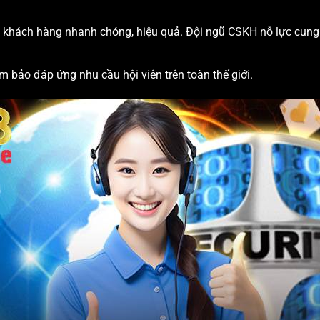
ủa khách hàng nhanh chóng, hiệu quả. Đội ngũ CSKH nỗ lực cung 
m bảo đáp ứng nhu cầu hội viên trên toàn thế giới.