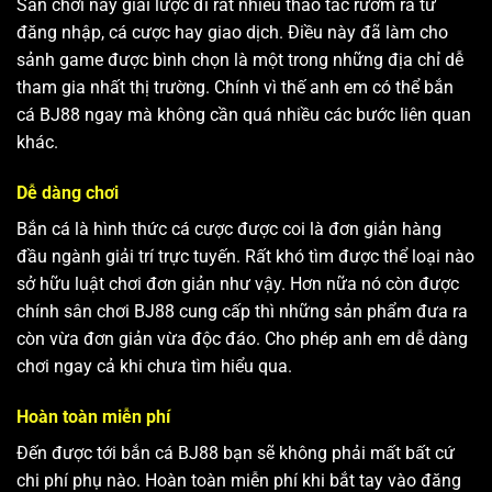
Sân chơi này giải lược đi rất nhiều thao tác rườm rà từ
đăng nhập, cá cược hay giao dịch. Điều này đã làm cho
sảnh game được bình chọn là một trong những địa chỉ dễ
tham gia nhất thị trường. Chính vì thế anh em có thể bắn
cá BJ88 ngay mà không cần quá nhiều các bước liên quan
khác.
Dễ dàng chơi
Bắn cá là hình thức cá cược được coi là đơn giản hàng
đầu ngành giải trí trực tuyến. Rất khó tìm được thể loại nào
sở hữu luật chơi đơn giản như vậy. Hơn nữa nó còn được
chính sân chơi BJ88 cung cấp thì những sản phẩm đưa ra
còn vừa đơn giản vừa độc đáo. Cho phép anh em dễ dàng
chơi ngay cả khi chưa tìm hiểu qua.
Hoàn toàn miễn phí
Đến được tới bắn cá BJ88 bạn sẽ không phải mất bất cứ
chi phí phụ nào. Hoàn toàn miễn phí khi bắt tay vào đăng