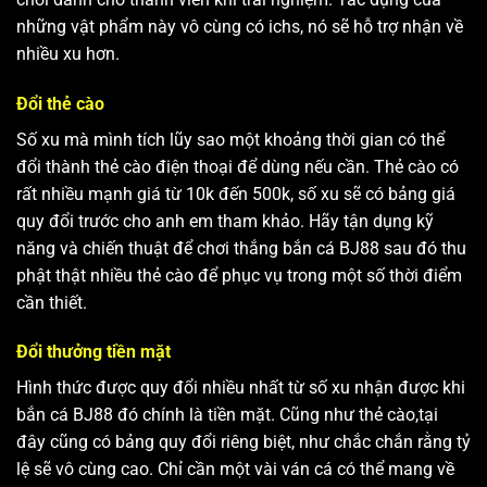
những vật phẩm này vô cùng có ichs, nó sẽ hỗ trợ nhận về
nhiều xu hơn.
Đổi thẻ cào
Số xu mà mình tích lũy sao một khoảng thời gian có thể
đổi thành thẻ cào điện thoại để dùng nếu cần. Thẻ cào có
rất nhiều mạnh giá từ 10k đến 500k, số xu sẽ có bảng giá
quy đổi trước cho anh em tham khảo. Hãy tận dụng kỹ
năng và chiến thuật để chơi thắng bắn cá BJ88 sau đó thu
phật thật nhiều thẻ cào để phục vụ trong một số thời điểm
cần thiết.
Đổi thưởng tiền mặt
Hình thức được quy đổi nhiều nhất từ số xu nhận được khi
bắn cá BJ88 đó chính là tiền mặt. Cũng như thẻ cào,tại
đây cũng có bảng quy đổi riêng biệt, như chắc chắn rằng tỷ
lệ sẽ vô cùng cao. Chỉ cần một vài ván cá có thể mang về