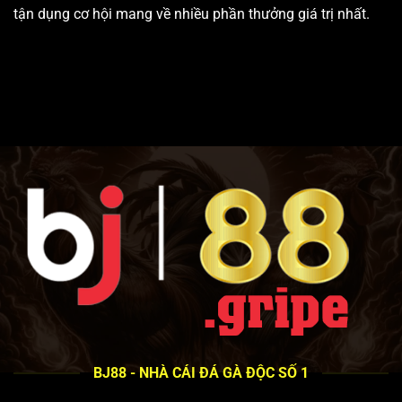
tận dụng cơ hội mang về nhiều phần thưởng giá trị nhất.
BJ88 - NHÀ CÁI ĐÁ GÀ ĐỘC SỐ 1