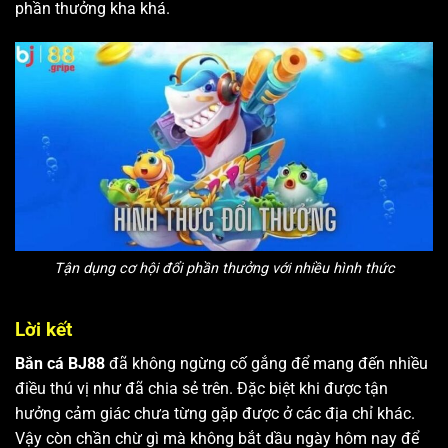
phần thưởng kha khá.
Tận dụng cơ hội đổi phần thưởng với nhiều hình thức
Lời kết
Bắn cá BJ88
đã không ngừng cố gắng để mang đến nhiều
điều thú vị như đã chia sẻ trên. Đặc biệt khi được tận
hưởng cảm giác chưa từng gặp được ở các địa chỉ khác.
Vậy còn chần chừ gì mà không bắt dầu ngày hôm nay để