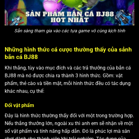
Sẵn sàng tham gia vào các tựa game vô cùng kịch tính
Những hình thức cá cược thường thấy của sảnh
bắn cá BJ88
Khi thắng, tùy vào mục đích và các trả thưởng của bắn cá
BJ88 mà nó được chia ra thành 3 hình thức. Gồm: vật
phẩm, thẻ cào và tiền mặt, mỗi hình thức đều có tác dụng
khác nhau, cụ thể:
Đổi vật phẩm
Đây là hình thức thường thấy đối với một trong trường hợp.
Nếu thắng thưởng lớn, ngoài xu thì anh em sẽ nhận về một
số vật phẩm và tính năng hấp dẫn. Đó là phúc lợi mà sân
chơi dành cho thành viên khi trải nghiệm. Tác dụng của