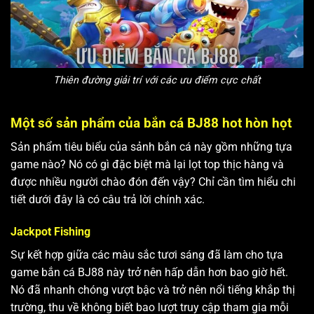
Thiên đường giải trí với các ưu điểm cực chất
Một số sản phẩm của bắn cá BJ88 hot hòn họt
Sản phẩm tiêu biểu của sảnh bắn cá này gồm những tựa
game nào? Nó có gì đặc biệt mà lại lọt top thịc hàng và
được nhiều người chào đón đến vậy? Chỉ cần tìm hiểu chi
tiết dưới đây là có câu trả lời chính xác.
Jackpot Fishing
Sự kết hợp giữa các màu sắc tươi sáng đã làm cho tựa
game bắn cá BJ88 này trở nên hấp dẫn hơn bao giờ hết.
Nó đã nhanh chóng vượt bậc và trở nên nổi tiếng khắp thị
trường, thu về không biết bao lượt truy cập tham gia mỗi