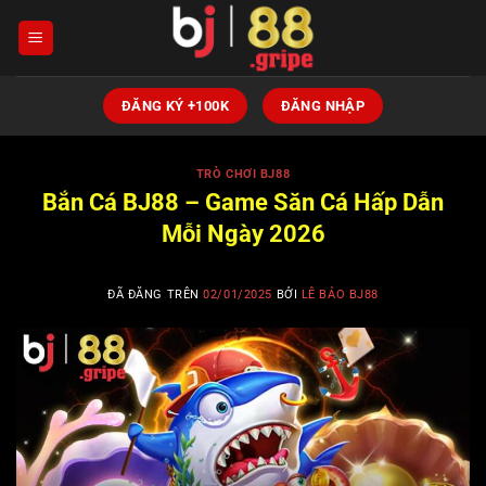
Chuyển
đến
nội
dung
ĐĂNG KÝ +100K
ĐĂNG NHẬP
TRÒ CHƠI BJ88
Bắn Cá BJ88 – Game Săn Cá Hấp Dẫn
Mỗi Ngày 2026
ĐÃ ĐĂNG TRÊN
02/01/2025
BỞI
LÊ BẢO BJ88