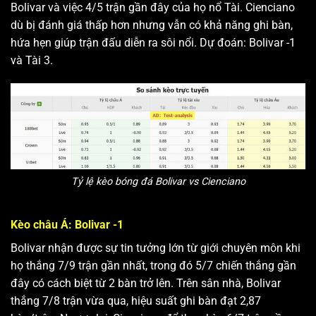
Bolivar và việc 4/5 trận gần đây của họ nổ Tài. Cienciano
dù bị đánh giá thấp hơn nhưng vẫn có khả năng ghi bàn,
hứa hẹn giúp trận đấu diễn ra sôi nổi. Dự đoán: Bolivar -1
và Tài 3.
Tỷ lệ kèo bóng đá Bolivar vs Cienciano
Kèo châu Á: Bolivar -1
Bolivar nhận được sự tin tưởng lớn từ giới chuyên môn khi
họ thắng 7/9 trận gần nhất, trong đó 5/7 chiến thắng gần
đây có cách biệt từ 2 bàn trở lên. Trên sân nhà, Bolivar
thắng 7/8 trận vừa qua, hiệu suất ghi bàn đạt 2,87