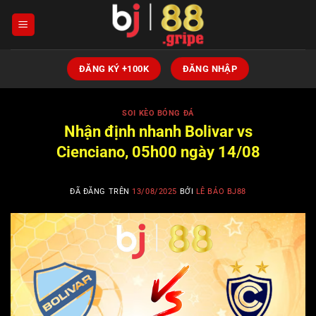
Chuyển
đến
nội
dung
ĐĂNG KÝ +100K
ĐĂNG NHẬP
SOI KÈO BÓNG ĐÁ
Nhận định nhanh Bolivar vs
Cienciano, 05h00 ngày 14/08
ĐÃ ĐĂNG TRÊN
13/08/2025
BỞI
LÊ BẢO BJ88