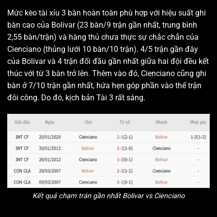
Mức kèo tài xỉu 3 bàn hoàn toàn phù hợp với hiệu suất ghi
bàn cao của Bolivar (23 bàn/9 trận gần nhất, trung bình
2,55 bàn/trận) và hàng thủ chưa thực sự chắc chắn của
Cienciano (thủng lưới 10 bàn/10 trận). 4/5 trận gần đây
của Bolivar và 4 trận đối đầu gần nhất giữa hai đội đều kết
thúc với từ 3 bàn trở lên. Thêm vào đó, Cienciano cũng ghi
bàn ở 7/10 trận gần nhất, hứa hẹn góp phần vào thế trận
đôi công. Do đó, kịch bản Tài 3 rất sáng.
Kết quả chạm trán gần nhất Bolivar vs Cienciano