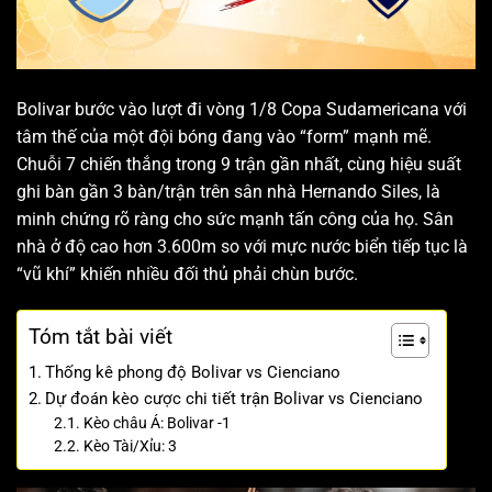
Bolivar bước vào lượt đi vòng 1/8 Copa Sudamericana với
tâm thế của một đội bóng đang vào “form” mạnh mẽ.
Chuỗi 7 chiến thắng trong 9 trận gần nhất, cùng hiệu suất
ghi bàn gần 3 bàn/trận trên sân nhà Hernando Siles, là
minh chứng rõ ràng cho sức mạnh tấn công của họ. Sân
nhà ở độ cao hơn 3.600m so với mực nước biển tiếp tục là
“vũ khí” khiến nhiều đối thủ phải chùn bước.
Tóm tắt bài viết
Thống kê phong độ Bolivar vs Cienciano
Dự đoán kèo cược chi tiết trận Bolivar vs Cienciano
Kèo châu Á: Bolivar -1
Kèo Tài/Xỉu: 3