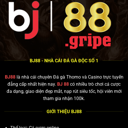
BJ88 - NHÀ CÁI ĐÁ GÀ ĐỘC SỐ 1
BJ88
là nhà cái chuyên Đá gà Thomo và Casino trực tuyến
đẳng cấp nhất hiện nay.
BJ 88
có nhiều trò chơi cá cược
đa dạng, giao diện đẹp mắt, nạp rút siêu tốc, hội viên mới
tham gia nhận 100k.
GIỚI THIỆU BJ88
Thể loại: Cá cược online