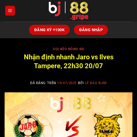
Chuyển
đến
nội
dung
ĐĂNG KÝ +100K
ĐĂNG NHẬP
SOI KÈO BÓNG ĐÁ
Nhận định nhanh Jaro vs Ilves
Tampere, 22h30 20/07
ĐÃ ĐĂNG TRÊN
19/07/2025
BỞI
LÊ BẢO BJ88