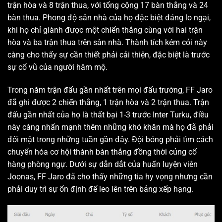
trận hòa và 8 trận thua, với tổng cộng 17 bàn thắng và 24
bàn thua. Phong độ sân nhà của họ đặc biệt đáng lo ngại,
khi họ chỉ giành được một chiến thắng cùng với hai trận
hòa và ba trận thua trên sân nhà. Thành tích kém cỏi này
càng cho thấy sự cần thiết phải cải thiện, đặc biệt là trước
sự cổ vũ của người hâm mộ.
Trong năm trận đấu gần nhất trên mọi đấu trường, FF Jaro
đã ghi được 2 chiến thắng, 1 trận hòa và 2 trận thua. Trận
đấu gần nhất của họ là thất bại 1-3 trước Inter Turku, điều
này càng nhấn mạnh thêm những khó khăn mà họ đã phải
đối mặt trong những tuần gần đây. Đội bóng phải tìm cách
chuyển hóa cơ hội thành bàn thắng đồng thời củng cố
hàng phòng ngự. Dưới sự dẫn dắt của huấn luyện viên
Joonas, FF Jaro đã cho thấy những tia hy vọng nhưng cần
phải duy trì sự ổn định để leo lên trên bảng xếp hạng.