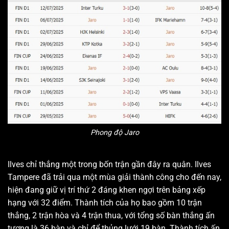
Phong độ Jaro
Ilves chỉ thắng một trong bốn trận gần đây ra quân. Ilves
Tampere đã trải qua một mùa giải thành công cho đến nay,
hiện đang giữ vị trí thứ 2 đáng khen ngợi trên bảng xếp
hạng với 32 điểm. Thành tích của họ bao gồm 10 trận
thắng, 2 trận hòa và 4 trận thua, với tổng số bàn thắng ấn
tượng là 36 bàn và chỉ để thủng lưới 19 bàn. Thành tích ấn