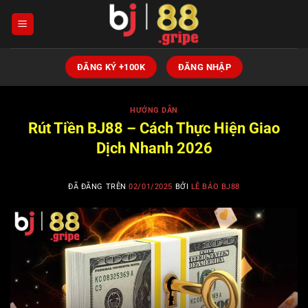
Chuyển
đến
nội
dung
ĐĂNG KÝ +100K
ĐĂNG NHẬP
HƯỚNG DẪN
Rút Tiền BJ88 – Cách Thực Hiện Giao
Dịch Nhanh 2026
ĐÃ ĐĂNG TRÊN
02/01/2025
BỞI
LÊ BẢO BJ88