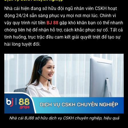
Nhà cái hiện đang sở hữu đội ngũ nhân viên CSKH hoạt
động 24/24 sẵn sàng phục vụ mọi nơi mọi lúc. Chính vì
vậy quy trình rút tiền
BJ 88
gặp khó khăn bạn có thể nhanh
chóng liên hệ để nhận hỗ trợ, cách khắc phục sự cố. Tất cả
tình huống, trục trặc đều cam kết giải quyết triệt để tạo sự
hài lòng tuyệt đối.
Nhà cái BJ88 sở hữu dịch vụ CSKH chuyên nghiệp, hiệu quả