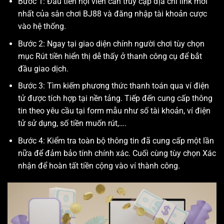
Bước 1: Đầu tiên hội viên cần truy cập địa chỉ link mới
nhất của sân chơi BJ88 và đăng nhập tài khoản cược
vào hệ thống.
Bước 2: Ngay tại giao diện chính người chơi tùy chọn
mục Rút tiền hiển thị dễ thấy ở thanh công cụ để bắt
đầu giao dịch.
Bước 3: Tìm kiếm phương thức thanh toán qua ví điện
tử được tích hợp tại nền tảng. Tiếp đến cung cấp thông
tin theo yêu cầu tại form mẫu như số tài khoản, ví điện
tử sử dụng, số tiền muốn rút,….
Bước 4: Kiểm tra toàn bộ thông tin đã cung cấp một lần
nữa để đảm bảo tính chính xác. Cuối cùng tùy chọn Xác
nhận để hoàn tất tiền cộng vào ví thành công.