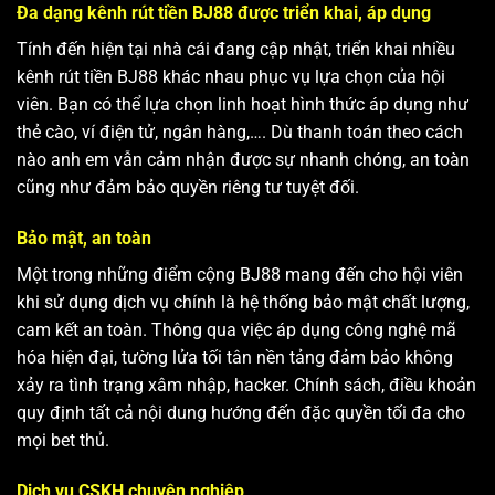
Đa dạng kênh rút tiền BJ88 được triển khai, áp dụng
Tính đến hiện tại nhà cái đang cập nhật, triển khai nhiều
kênh rút tiền BJ88 khác nhau phục vụ lựa chọn của hội
viên. Bạn có thể lựa chọn linh hoạt hình thức áp dụng như
thẻ cào, ví điện tử, ngân hàng,…. Dù thanh toán theo cách
nào anh em vẫn cảm nhận được sự nhanh chóng, an toàn
cũng như đảm bảo quyền riêng tư tuyệt đối.
Bảo mật, an toàn
Một trong những điểm cộng BJ88 mang đến cho hội viên
khi sử dụng dịch vụ chính là hệ thống bảo mật chất lượng,
cam kết an toàn. Thông qua việc áp dụng công nghệ mã
hóa hiện đại, tường lửa tối tân nền tảng đảm bảo không
xảy ra tình trạng xâm nhập, hacker. Chính sách, điều khoản
quy định tất cả nội dung hướng đến đặc quyền tối đa cho
mọi bet thủ.
Dịch vụ CSKH chuyên nghiệp