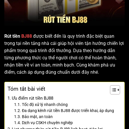
Rút tiền
BJ88
được biết đến là quy trình đặc biệt quan
trọng tại nền tảng nhà cái giúp hội viên tận hưởng chiến lợi
phẩm trong quá trình đổi thưởng. Dựa theo hướng dẫn
từng phương thức cụ thể người chơi có thể hoàn thành,
nhận tiền về ví an toàn, minh bạch. Cùng khám phá ưu
điểm, cách áp dụng đúng chuẩn dưới đây nhé.
Tóm tắt bài viết
Ưu điểm rút tiền BJ88
Tốc độ xử lý nhanh chóng
Đa dạng kênh rút tiền BJ88 được triển khai, áp dụng
Bảo mật, an toàn
Dịch vụ CSKH chuyên nghiệp