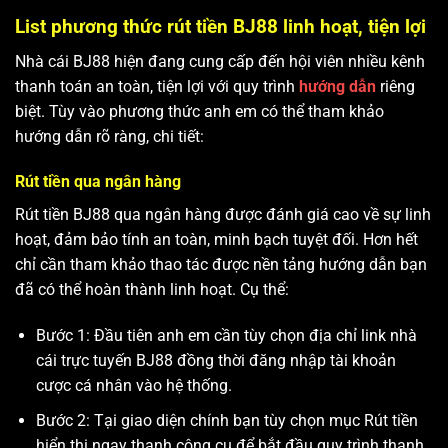
List phương thức rút tiền BJ88 linh hoạt, tiện lợi
Nhà cái BJ88 hiện đang cung cấp đến hội viên nhiều kênh
thanh toán an toàn, tiện lợi với quy trình
hướng dẫn
riêng
biệt. Tùy vào phương thức anh em có thể tham khảo
hướng dẫn rõ ràng, chi tiết:
Rút tiền qua ngân hàng
Rút tiền BJ88
qua ngân hàng được đánh giá cao về sự linh
hoạt, đảm bảo tính an toàn, minh bạch tuyệt đối. Hơn hết
chỉ cần tham khảo thao tác được nền tảng hướng dẫn bạn
đã có thể hoàn thành linh hoạt. Cụ thể:
Bước 1: Đầu tiên anh em cần tùy chọn địa chỉ link nhà
cái trực tuyến BJ88 đồng thời đăng nhập tài khoản
cược cá nhân vào hệ thống.
Bước 2: Tại giao diện chính bạn tùy chọn mục Rút tiền
hiển thị ngay thanh công cụ để bắt đầu quy trình thanh