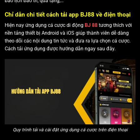
báo lịch bảo trì, quà tặng,…
Chỉ dẫn chi tiết cách tải app BJ88 về điện thoại
Hiện nay ứng dụng cá cược di động
BJ 88
tương thích với
nền tảng thiết bị Android và iOS giúp thành viên dễ dàng
theo dõi các nội dung tin tức và đưa ra lựa chọn cá cược.
Cách tải ứng dụng được hướng dẫn ngay sau đây.
Quy trình tải và cài đặt ứng dụng cá cược trên điện thoại