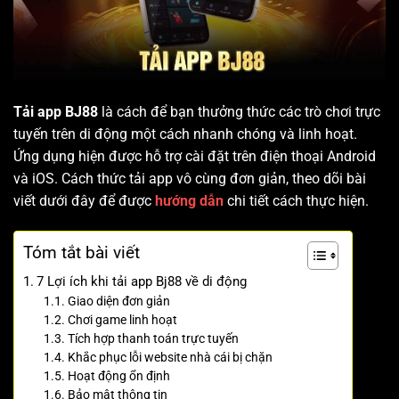
Tải app BJ88
là cách để bạn thưởng thức các trò chơi trực
tuyến trên di động một cách nhanh chóng và linh hoạt.
Ứng dụng hiện được hỗ trợ cài đặt trên điện thoại Android
và iOS. Cách thức tải app vô cùng đơn giản, theo dõi bài
viết dưới đây để được
hướng dẫn
chi tiết cách thực hiện.
Tóm tắt bài viết
7 Lợi ích khi tải app Bj88 về di động
Giao diện đơn giản
Chơi game linh hoạt
Tích hợp thanh toán trực tuyến
Khắc phục lỗi website nhà cái bị chặn
Hoạt động ổn định
Bảo mật thông tin