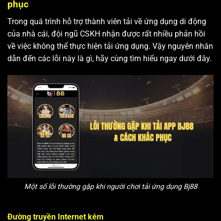
phục
Trong quá trình hỗ trợ thành viên tải về ứng dụng di động
của nhà cái, đội ngũ CSKH nhận được rất nhiều phản hồi
về việc không thể thực hiện tải ứng dụng. Vậy nguyên nhân
dẫn đến các lỗi này là gì, hãy cùng tìm hiểu ngay dưới đây.
Một số lỗi thường gặp khi người chơi tải ứng dụng Bj88
Đường truyền Internet kém